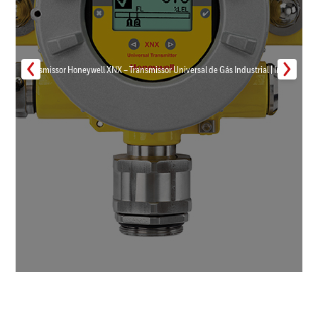
Transmissor Honeywell XNX – Transmissor Universal de Gás Industrial | Inmar