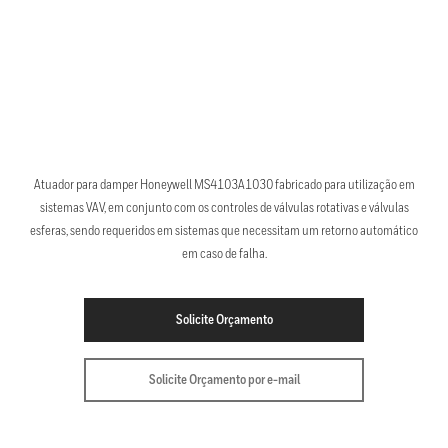
Atuador para damper Honeywell MS4103A1030 fabricado para utilização em
sistemas VAV, em conjunto com os controles de válvulas rotativas e válvulas
esferas, sendo requeridos em sistemas que necessitam um retorno automático
em caso de falha.
Solicite Orçamento
Solicite Orçamento por e-mail