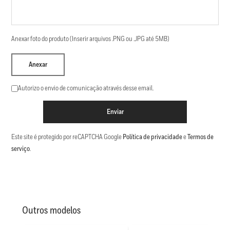
Anexar foto do produto (Inserir arquivos .PNG ou .JPG até 5MB)
Anexar
Autorizo o envio de comunicação através desse email.
Enviar
Este site é protegido por reCAPTCHA Google
Política de privacidade
e
Termos de
serviço
.
Outros modelos