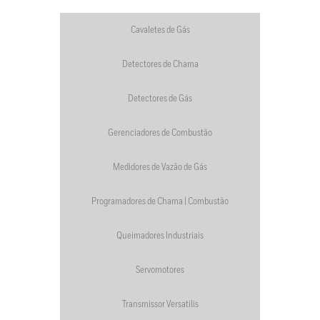
Cavaletes de Gás
Detectores de Chama
Detectores de Gás
Gerenciadores de Combustão
Medidores de Vazão de Gás
Programadores de Chama | Combustão
Queimadores Industriais
Servomotores
Transmissor Versatilis