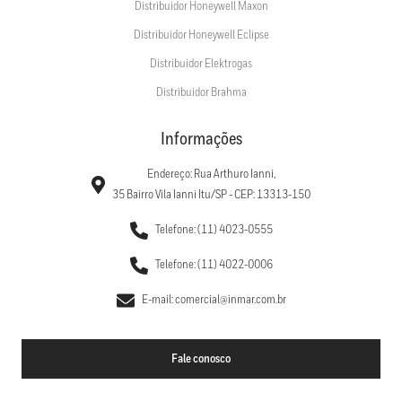
Distribuidor Honeywell Maxon
Distribuidor Honeywell Eclipse
Distribuidor Elektrogas
Distribuidor Brahma
Informações
Endereço: Rua Arthuro Ianni,
35 Bairro Vila Ianni Itu/SP - CEP: 13313-150
Telefone: (11) 4023-0555
Telefone: (11) 4022-0006
E-mail: comercial@inmar.com.br
Fale conosco