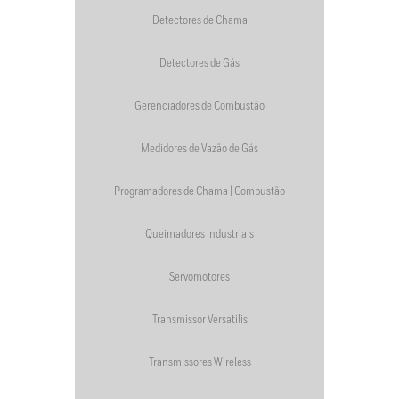
Detectores de Chama
Detectores de Gás
Gerenciadores de Combustão
Medidores de Vazão de Gás
Programadores de Chama | Combustão
Queimadores Industriais
Servomotores
Transmissor Versatilis
Transmissores Wireless