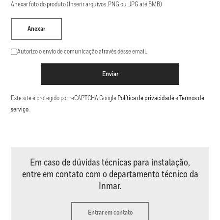
Anexar foto do produto (Inserir arquivos .PNG ou .JPG até 5MB)
Anexar
Autorizo o envio de comunicação através desse email.
Enviar
Este site é protegido por reCAPTCHA Google
Política de privacidade
e
Termos de
serviço
.
Em caso de dúvidas técnicas para instalação,
entre em contato com o departamento técnico da
Inmar.
Entrar em contato