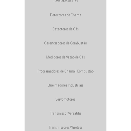
Cavaletes de Gás
Detectores de Chama
Detectores de Gás
Gerenciadores de Combustão
Medidores de Vazão de Gás
Programadores de Chama | Combustão
Queimadores Industriais
Servomotores
Transmissor Versatilis
Transmissores Wireless