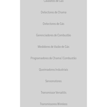
Cavaletes de Gás
Detectores de Chama
Detectores de Gás
Gerenciadores de Combustão
Medidores de Vazão de Gás
Programadores de Chama | Combustão
Queimadores Industriais
Servomotores
Transmissor Versatilis
Transmissores Wireless