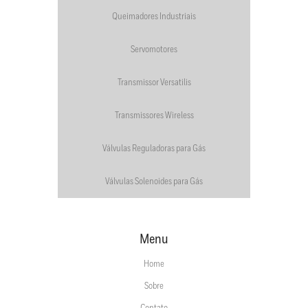
Queimadores Industriais
Servomotores
Transmissor Versatilis
Transmissores Wireless
Válvulas Reguladoras para Gás
Válvulas Solenoides para Gás
Menu
Home
Sobre
Contato