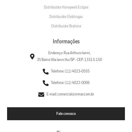
Distribuidor Honeywell Eclipse
Distribuidor Elektrogas
Distribuidor Brahma
Informações
Endereço: Rua Arthuro Ianni,
35 Bairro Vila Ianni Itu/SP - CEP: 13313-150
Telefone: (11) 4023-0555
Telefone: (11) 4022-0006
E-mail: comercial@inmar.com.br
Fale conosco