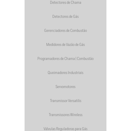
Detectores de Chama
Detectores de Gás
Gerenciadores de Combustão
Medidores de Vazão de Gás
Programadores de Chama | Combustão
Queimadores Industriais
Servomotores
Transmissor Versatilis
Transmissores Wireless
Válvulas Reguladoras para Gás