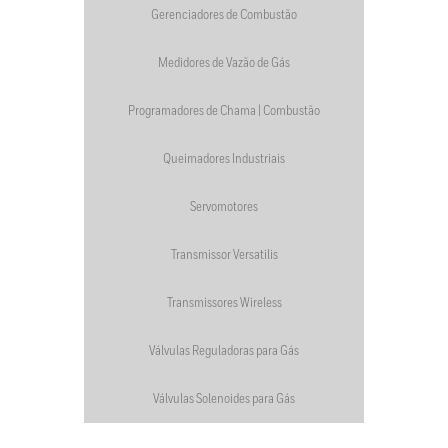
Gerenciadores de Combustão
Medidores de Vazão de Gás
Programadores de Chama | Combustão
Queimadores Industriais
Servomotores
Transmissor Versatilis
Transmissores Wireless
Válvulas Reguladoras para Gás
Válvulas Solenoides para Gás