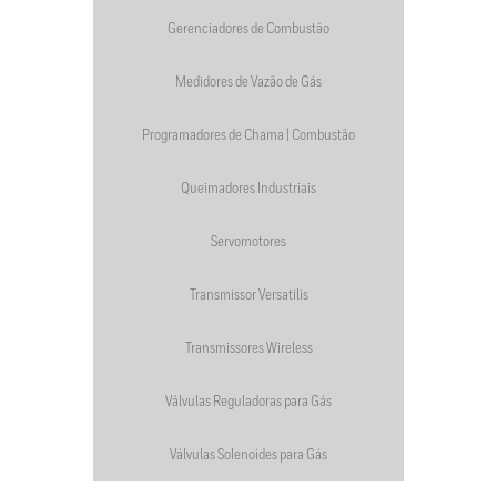
Gerenciadores de Combustão
Medidores de Vazão de Gás
Programadores de Chama | Combustão
Queimadores Industriais
Servomotores
Transmissor Versatilis
Transmissores Wireless
Válvulas Reguladoras para Gás
Válvulas Solenoides para Gás