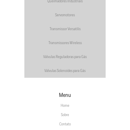
Queimadores Industriais
Servomotores
Transmissor Versatilis
Transmissores Wireless
Válvulas Reguladoras para Gás
Válvulas Solenoides para Gás
Menu
Home
Sobre
Contato