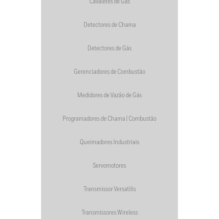
Cavaletes de Gás
Detectores de Chama
Detectores de Gás
Gerenciadores de Combustão
Medidores de Vazão de Gás
Programadores de Chama | Combustão
Queimadores Industriais
Servomotores
Transmissor Versatilis
Transmissores Wireless